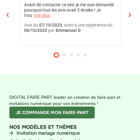
Avant de contacter ce site, je me suis demandé
Nous tenons à remercier infiniment Nathan qui
‹
›
pourquoi tout les avis avait 5 étoiles ! Je
a tou
trou
voir plus
d
voi
e du
Avis du
07/10/2023
, suite à une expérience du
Avis
06/10/2023
par
Emmanuel D
23/0
DIGITAL FAIRE-PART leader en création de faire-part et
invitations numérique pour vos évènements !
JE COMMANDE MON FAIRE-PART
NOS MODÈLES ET THÈMES
Invitation mariage numérique