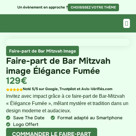
Un évènement en approche ?
CHOISISSEZ VOTRE THÈME
Faire-part de Bar Mitzvah
Image
Faire-part de Bar Mitzvah
image Élégance Fumée
129€
Noté 5/5 sur Google, Trustpilot et Avis-Vérifiés.com
Invitez avec impact grâce à ce faire-part de Bar-Mitzvah
« Élégance Fumée », mêlant mystère et tradition dans un
design moderne et audacieux.
Save The Date
Format adapté au Smartphone
Logo Offert
COMMANDER LE FAIRE-PART