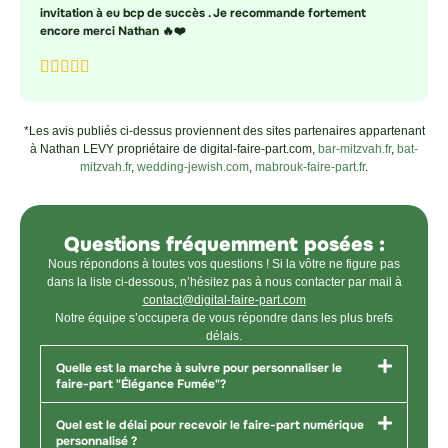
invitation à eu bcp de succès . Je recommande fortement
encore merci Nathan 🔥❤️
*Les avis publiés ci-dessus proviennent des sites partenaires appartenant
à Nathan LEVY propriétaire de digital-faire-part.com,
bar-mitzvah.fr
,
bat-
mitzvah.fr
,
wedding-jewish.com
,
mabrouk-faire-part.fr
.
Questions fréquemment posées :
Nous répondons à toutes vos questions ! Si la vôtre ne figure pas
dans la liste ci-dessous, n’hésitez pas à nous contacter par mail à
contact@digital-faire-part.com
Notre équipe s’occupera de vous répondre dans les plus brefs
délais.
Quelle est la marche à suivre pour personnaliser le
faire-part "Élégance Fumée"?
Quel est le délai pour recevoir le faire-part numérique
personnalisé ?