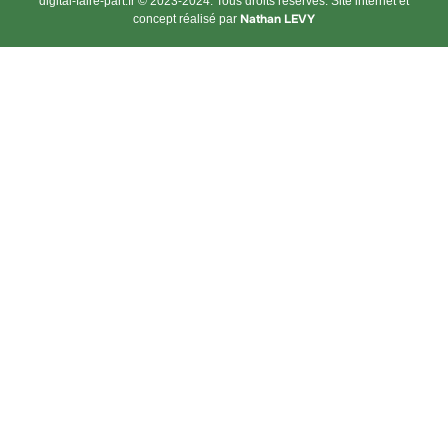
digital-faire-part.fr © 2023-2024. Tous droits réservés. Site internet et
Nathan LEVY
concept réalisé par