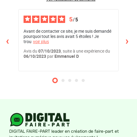
5
/
5
Avant de contacter ce site, je me suis demandé
Nous tenons à remercier infiniment Nathan qui
‹
›
pourquoi tout les avis avait 5 étoiles ! Je
a tou
trou
voir plus
d
voi
e du
Avis du
07/10/2023
, suite à une expérience du
Avis
06/10/2023
par
Emmanuel D
23/0
DIGITAL FAIRE-PART leader en création de faire-part et